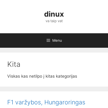
Skip
to
dinux
content
va taip vat
Menu
Kita
Viskas kas netilpo į kitas kategorijas
F1 varžybos, Hungaroringas