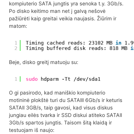
kompiuterio SATA jungtis yra senoka t.y. 3Gb/s.
Po disko keitimo man net į galvą nešovė
pažiūrėti kaip greitai veikia naujasis. Žiūrim ir
matom:
1
Timing cached reads: 23102 MB 
in
1.9
2
Timing buffered disk reads: 818 MB 
i
Beje, disko greitį matuoju su:
1
sudo
hdparm -Tt 
/dev/sda1
O gi pasirodo, kad maniškio kompiuterio
motininė plokštė turi du SATAIII 6Gb/s ir keturis
SATAII 3GB/s, taip gavosi, kad visus diskus
jungiau eilės tvarka ir SSD diskui atiteko SATAII
3Gb/s spartos jungtis. Taisom šitą klaidą ir
testuojam iš naujo: