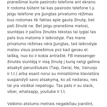
pranešimai kurie pasirodo telefone ant ekrano.
Ir rodoma būtent tai kas pasirodo telefone t.y.
jeigu telefone yra įjungtas privatumo rėžimas
bus rodomas tik faktas apie gauta žinutę, bet
pati žinutė ne. Bet jeigu pranešime matosi,
siuntėjas ir pačios žinutės tekstas tai lygiai tas
pats bus matoma ir laikrodyje. Pas mane
privatumo rėžimas nėra įjungtas, tad laikrodyje
matau visus pranešimus pvz kad gavau el.
laišką, nuo ko ir kokia antraštė. FB messenger
žinutės siuntėją ir visą žinutę į kurią netgi galima
atsakyti paruoštukais (Taip, Gerai, Ne, Vairuoju
ir t.t.) arba esant norui su miniatiūrine klaviatūra
suspandyti savo atsakymą, ko aš nedarau, nes
tai yra visiškai nepatogu. Tas pats ir su slack,
viber, whatsapp, youtube ir t.t.
Veikimo atstumo metrais negalėčiau įvardint,