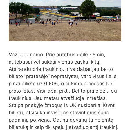
Važiuoju namo. Prie autobuso eilė ~5min,
autobusai vėl sukasi vienas paskui kitą.
Atsirandu prie traukinio. Ir va dabar jau be to
bilieto “pratesėjo” nepraslystu, varo visus į eilę
pirkti bilieto už 0.50€, o pirkimo procesas be
proto lėtas. Visi labai pikti. Dėl to praleidžiu du
traukinius. Jau matau atvažiuoja ir trečias.
Staiga priekyje žmogus iš UK nusiperka 10vnt
bilietų, atsisuka ir visiems stovintiems šalia
padalina po vieną. Gaunu dovanų ta nelemtą
bilietuką ir kaip tik spėju į atvažiuojantį traukinį.