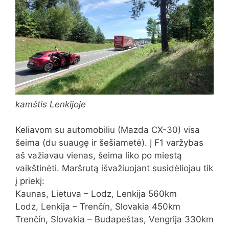
kamštis Lenkijoje
Keliavom su automobiliu (Mazda CX-30) visa
šeima (du suaugę ir šešiametė). Į F1 varžybas
aš važiavau vienas, šeima liko po miestą
vaikštinėti. Maršrutą išvažiuojant susidėliojau tik
į priekį:
Kaunas, Lietuva – Lodz, Lenkija 560km
Lodz, Lenkija – Trenčín, Slovakia 450km
Trenčín, Slovakia – Budapeštas, Vengrija 330km