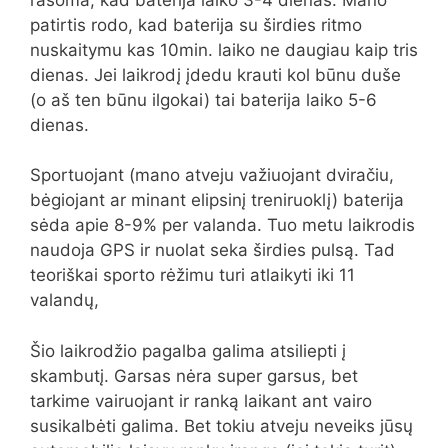
patirtis rodo, kad baterija su širdies ritmo
nuskaitymu kas 10min. laiko ne daugiau kaip tris
dienas. Jei laikrodį įdedu krauti kol būnu duše
(o aš ten būnu ilgokai) tai baterija laiko 5-6
dienas.
Sportuojant (mano atveju važiuojant dviračiu,
bėgiojant ar minant elipsinį treniruoklį) baterija
sėda apie 8-9% per valanda. Tuo metu laikrodis
naudoja GPS ir nuolat seka širdies pulsą. Tad
teoriškai sporto rėžimu turi atlaikyti iki 11
valandų,
Šio laikrodžio pagalba galima atsiliepti į
skambutį. Garsas nėra super garsus, bet
tarkime vairuojant ir ranką laikant ant vairo
susikalbėti galima. Bet tokiu atveju neveiks jūsų