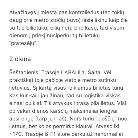
Atvažiavęs į miestą pas kontrolierius (ten tokių
daug prie metro stočių buvo) išsiaiškinu kaip čia
su tuo bilietuku, eilių nėra prie kasų, tad visom
dienom į priekį nusiperku tų bilietukų
“pratesėjų”.
2 diena
Šeštadienis. Trasoje LABAI lija. Šalta. Vėl
praktiškai toje pačioje vietoje metro sutinku
lietuvius. Šį kartą visus reikiamus bilietus turiu.
Kas kur kaip jau žinau, tad su logistika viskas
einasi puikiai. Tik atvykus į trasą pila lietus. Visi
po vakar dienos karščių maksimaliai lengvai
apsirengę (tarp jų ir aš). Nors turiu “ploščių” nuo
lietaus, bet kojos permirko kiaurai. Atvėso iki
~17C. Trasoje iš F1 store perku už nenormaliai