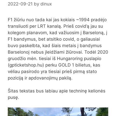
2022-09-21
by
dinux
F1 žiūriu nuo tada kai jas kokiais ~1994 pradėjo
transliuoti per LRT kanalą. Prieš covid’ą jau su
kolegom planavom, kad važiuosim į Barseloną, į
F1 bandymus, bet atsitiko covid, o galiausiai
buvo paskelbta, kad šiais metais į bandymus
Barselonoj nebus įleidžiami žiūrovai. Todėl 2020
gruodžio mėn. tiesiai iš Hungaroring puslapio
(gpticketshop.hu) perku GOLD 1 bilietus, kas
vėliau pasirodo yra tiesiai prieš pirmą stato
poziciją ir apdovanojimų pakilą.
Šitas tekstas bus labiau apie techninę kelionės
pusę.