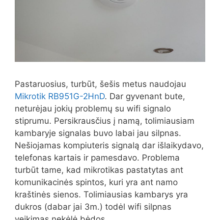
Pastaruosius, turbūt, šešis metus naudojau
Mikrotik RB951G-2HnD
. Dar gyvenant bute,
neturėjau jokių problemų su wifi signalo
stiprumu. Persikrausčius į namą, tolimiausiam
kambaryje signalas buvo labai jau silpnas.
Nešiojamas kompiuteris signalą dar išlaikydavo,
telefonas kartais ir pamesdavo. Problema
turbūt tame, kad mikrotikas pastatytas ant
komunikacinės spintos, kuri yra ant namo
kraštinės sienos. Tolimiausias kambarys yra
dukros (dabar jai 3m.) todėl wifi silpnas
veikimas nekėlė bėdos.