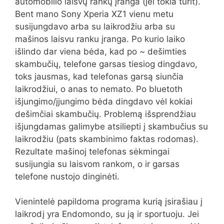
automobilio laisvų rankų įranga (jei tokia turit).
Bent mano Sony Xperia XZ1 vienu metu
susijungdavo arba su laikrodžiu arba su
mašinos laisvu ranku įranga. Po kurio laiko
išlindo dar viena bėda, kad po ~ dešimties
skambučių, telefone garsas tiesiog dingdavo,
toks jausmas, kad telefonas garsą siunčia
laikrodžiui, o anas to nemato. Po bluetoth
išjungimo/įjungimo bėda dingdavo vėl kokiai
dešimčiai skambučių. Problemą išsprendžiau
išjungdamas galimybe atsiliepti į skambučius su
laikrodžiu (pats skambinimo faktas rodomas).
Rezultate mašinoj telefonas sėkmingai
susijungia su laisvom rankom, o ir garsas
telefone nustojo dinginėti.
Vienintelė papildoma programa kurią įsirašiau į
laikrodį yra Endomondo, su ją ir sportuoju. Jei