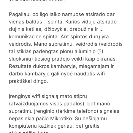
Pagaliau, po ilgo laiko namuose atsirado dar
vienas baldas – spinta. Kurios viduje atsirado
dujinis katilas, džiovyklė, drabužinė ir …
komunikacinė spinta. Ant spintos durų yra
veidrodis. Mano supratimu, veidrodis (veidrodis
tai stiklas padengtas plonu aliuminio (?)
sluoksniu) tiesiog pradėjo veikti kaip ekranas.
Rezultate dukros kambaryje, miegamajam ir
darbo kambaryje galimybė naudotis wifi
praktiškai dingo.
Įrenginys wifi signalą mato stiprų
(atvaizduojamos visos padalos), bet mano
supratimu įrenginio (tarkime telefono) signalas
nepasiekia pačio Mikrotiko. Su nešiojamu
kompiuteriu kažkiek geriau, bet greitis