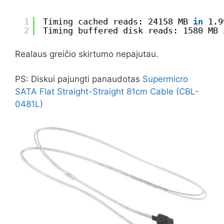
1
Timing cached reads: 24158 MB 
in
1.9
2
Timing buffered disk reads: 1580 MB 
Realaus greičio skirtumo nepajutau.
PS: Diskui pajungti panaudotas
Supermicro
SATA Flat Straight-Straight 81cm Cable (CBL-
0481L)