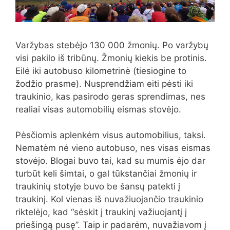
Varžybas stebėjo 130 000 žmonių. Po varžybų
visi pakilo iš tribūnų. Žmonių kiekis be protinis.
Eilė iki autobuso kilometrinė (tiesiogine to
žodžio prasme). Nusprendžiam eiti pėsti iki
traukinio, kas pasirodo geras sprendimas, nes
realiai visas automobilių eismas stovėjo.
Pėsčiomis aplenkėm visus automobilius, taksi.
Nematėm nė vieno autobuso, nes visas eismas
stovėjo. Blogai buvo tai, kad su mumis ėjo dar
turbūt keli šimtai, o gal tūkstančiai žmonių ir
traukinių stotyje buvo be šansų patekti į
traukinį. Kol vienas iš nuvažiuojančio traukinio
riktelėjo, kad “sėskit į traukinį važiuojantį į
priešingą pusę”. Taip ir padarėm, nuvažiavom į