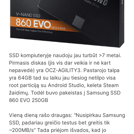
SSD kompiuteryje naudoju jau turbūt >7 metai.
Pirmasis diskas (jis vis dar veikia ir nė kart
nepavedė) yra OCZ-AGILITY3. Pastarojo talpa
yra 64GB tad su laiku jau tiesiog netilpo visa
root particiją su Android Studio, keleta Steam
žaidimų. Todėl buvo pakeistas į Samsung SSD
860 EVO 250GB
Vieną dieną rašo draugas: “Nusipirkau Samsung
SSD, padariau greičio testus bet greitis tik
~200MB/s” Tada priėjom išvados, kad jo