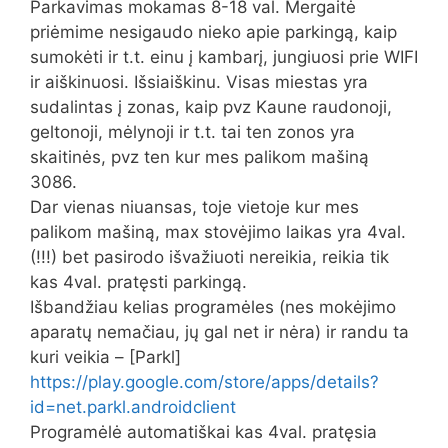
Parkavimas mokamas 8-18 val. Mergaitė
priėmime nesigaudo nieko apie parkingą, kaip
sumokėti ir t.t. einu į kambarį, jungiuosi prie WIFI
ir aiškinuosi. Išsiaiškinu. Visas miestas yra
sudalintas į zonas, kaip pvz Kaune raudonoji,
geltonoji, mėlynoji ir t.t. tai ten zonos yra
skaitinės, pvz ten kur mes palikom mašiną
3086.
Dar vienas niuansas, toje vietoje kur mes
palikom mašiną, max stovėjimo laikas yra 4val.
(!!!) bet pasirodo išvažiuoti nereikia, reikia tik
kas 4val. pratęsti parkingą.
Išbandžiau kelias programėles (nes mokėjimo
aparatų nemačiau, jų gal net ir nėra) ir randu ta
kuri veikia – [Parkl]
https://play.google.com/store/apps/details?
id=net.parkl.androidclient
Programėlė automatiškai kas 4val. pratęsia