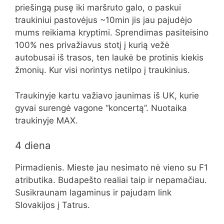
priešingą pusę iki maršruto galo, o paskui
traukiniui pastovėjus ~10min jis jau pajudėjo
mums reikiama kryptimi. Sprendimas pasiteisino
100% nes privažiavus stotį į kurią vežė
autobusai iš trasos, ten laukė be protinis kiekis
žmonių. Kur visi norintys netilpo į traukinius.
Traukinyje kartu važiavo jaunimas iš UK, kurie
gyvai surengė vagone “koncertą”. Nuotaika
traukinyje MAX.
4 diena
Pirmadienis. Mieste jau nesimato nė vieno su F1
atributika. Budapešto realiai taip ir nepamačiau.
Susikraunam lagaminus ir pajudam link
Slovakijos į Tatrus.