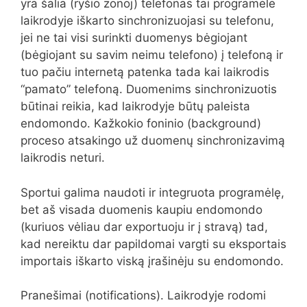
yra šalia (ryšio zonoj) telefonas tai programėlė
laikrodyje iškarto sinchronizuojasi su telefonu,
jei ne tai visi surinkti duomenys bėgiojant
(bėgiojant su savim neimu telefono) į telefoną ir
tuo pačiu internetą patenka tada kai laikrodis
“pamato” telefoną. Duomenims sinchronizuotis
būtinai reikia, kad laikrodyje būtų paleista
endomondo. Kažkokio foninio (background)
proceso atsakingo už duomenų sinchronizavimą
laikrodis neturi.
Sportui galima naudoti ir integruota programėlę,
bet aš visada duomenis kaupiu endomondo
(kuriuos vėliau dar exportuoju ir į stravą) tad,
kad nereiktu dar papildomai vargti su eksportais
importais iškarto viską įrašinėju su endomondo.
Pranešimai (notifications). Laikrodyje rodomi