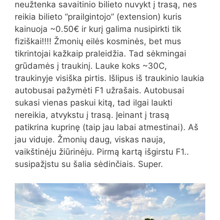
neužtenka savaitinio bilieto nuvykt į trasą, nes
reikia bilieto “prailgintojo” (extension) kuris
kainuoja ~0.50€ ir kurį galima nusipirkti tik
fiziškai!!!! Žmonių eilės kosminės, bet mus
tikrintojai kažkaip praleidžia. Tad sėkmingai
grūdamės į traukinį. Lauke koks ~30C,
traukinyje visiška pirtis. Išlipus iš traukinio laukia
autobusai pažymėti F1 užrašais. Autobusai
sukasi vienas paskui kitą, tad ilgai laukti
nereikia, atvykstu į trasą. Įeinant į trasą
patikrina kuprinę (taip jau labai atmestinai). Aš
jau viduje. Žmonių daug, viskas nauja,
vaikštinėju žiūrinėju. Pirmą kartą išgirstu F1..
susipažįstu su šalia sėdinčiais. Super.