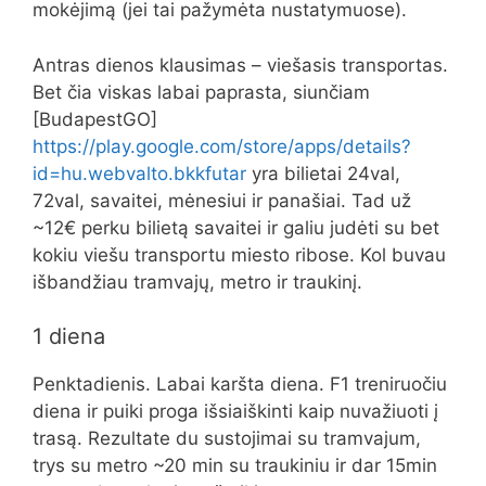
mokėjimą (jei tai pažymėta nustatymuose).
Antras dienos klausimas – viešasis transportas.
Bet čia viskas labai paprasta, siunčiam
[BudapestGO]
https://play.google.com/store/apps/details?
id=hu.webvalto.bkkfutar
yra bilietai 24val,
72val, savaitei, mėnesiui ir panašiai. Tad už
~12€ perku bilietą savaitei ir galiu judėti su bet
kokiu viešu transportu miesto ribose. Kol buvau
išbandžiau tramvajų, metro ir traukinį.
1 diena
Penktadienis. Labai karšta diena. F1 treniruočiu
diena ir puiki proga išsiaiškinti kaip nuvažiuoti į
trasą. Rezultate du sustojimai su tramvajum,
trys su metro ~20 min su traukiniu ir dar 15min