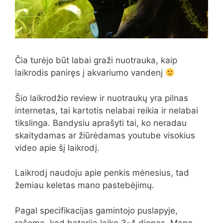
Čia turėjo būt labai graži nuotrauka, kaip
laikrodis paniręs į akvariumo vandenį
Šio laikrodžio review ir nuotraukų yra pilnas
internetas, tai kartotis nelabai reikia ir nelabai
tikslinga. Bandysiu aprašyti tai, ko neradau
skaitydamas ar žiūrėdamas youtube visokius
video apie šį laikrodį.
Laikrodį naudoju apie penkis mėnesius, tad
žemiau keletas mano pastebėjimų.
Pagal specifikacijas gamintojo puslapyje,
rašoma, kad baterija laiko 3-4 dienas. Mano