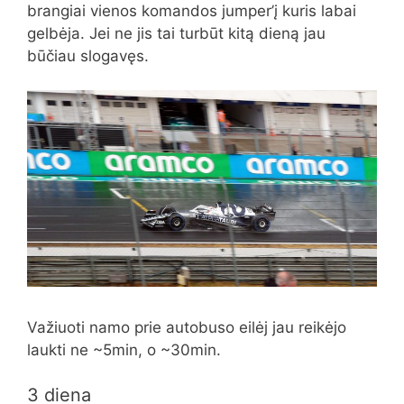
brangiai vienos komandos jumper’į kuris labai
gelbėja. Jei ne jis tai turbūt kitą dieną jau
būčiau slogavęs.
Važiuoti namo prie autobuso eilėj jau reikėjo
laukti ne ~5min, o ~30min.
3 diena