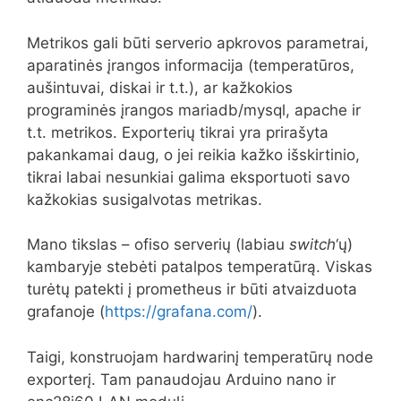
Metrikos gali būti serverio apkrovos parametrai,
aparatinės įrangos informacija (temperatūros,
aušintuvai, diskai ir t.t.), ar kažkokios
programinės įrangos mariadb/mysql, apache ir
t.t. metrikos. Exporterių tikrai yra prirašyta
pakankamai daug, o jei reikia kažko išskirtinio,
tikrai labai nesunkiai galima eksportuoti savo
kažkokias susigalvotas metrikas.
Mano tikslas – ofiso serverių (labiau
switch
‘ų)
kambaryje stebėti patalpos temperatūrą. Viskas
turėtų patekti į prometheus ir būti atvaizduota
grafanoje (
https://grafana.com/
).
Taigi, konstruojam hardwarinį temperatūrų node
exporterį. Tam panaudojau Arduino nano ir