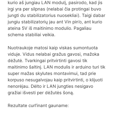
kurio aš jungiau LAN modulį, pasirodo, kad jis
irgi yra per silpnas (nelabai čia protingai buvo
jungti du stabilizatorius nuosekliai). Taigi dabar
jungiu stabilizatorių jau ant Vin pin’o, ant kurio
ateina 5V iš maitinimo modulio. Pagaliau
schema stabiliai veikia.
Nuotraukoje matosi kaip viskas sumontuota
viduje. Vidus nelabai gražus gavosi, mažoka
dėžutė. Tvarkingai pritvirtinti gavosi tik
maitinimo šaltinį. LAN modulis ir arduino turi tik
super mažas skylutes montavimui, tad prie
korpuso nesugalvojau kaip pritvirtinti, o klijuoti
nenorėjau. Dėlto ir LAN jungties nesigavo
gražiai išvesti per dėžutės šoną.
Rezultate curl’inant gauname: