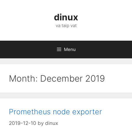
Skip
to
dinux
content
va taip vat
Menu
Month:
December 2019
Prometheus node exporter
2019-12-10
by
dinux