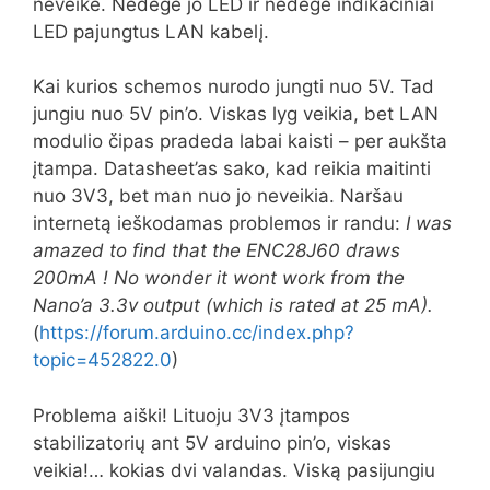
neveikė. Nedegė jo LED ir nedegė indikaciniai
LED pajungtus LAN kabelį.
Kai kurios schemos nurodo jungti nuo 5V. Tad
jungiu nuo 5V pin’o. Viskas lyg veikia, bet LAN
modulio čipas pradeda labai kaisti – per aukšta
įtampa. Datasheet’as sako, kad reikia maitinti
nuo 3V3, bet man nuo jo neveikia. Naršau
internetą ieškodamas problemos ir randu:
I was
amazed to find that the ENC28J60 draws
200mA ! No wonder it wont work from the
Nano’a 3.3v output (which is rated at 25 mA).
(
https://forum.arduino.cc/index.php?
topic=452822.0
)
Problema aiški! Lituoju 3V3 įtampos
stabilizatorių ant 5V arduino pin’o, viskas
veikia!… kokias dvi valandas. Viską pasijungiu