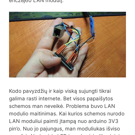
enc28j60 LAN modulį.
Kodo pavyzdžių ir kaip viską sujungti tikrai
galima rasti internete. Bet visos papaišytos
schemos man neveikė. Problema buvo LAN
modulio maitinimas. Kai kurios schemos nurodo
LAN moduliui paimti įtampą nuo arduino 3V3
pin’o. Nuo jo pajungus, man moduliukas išviso