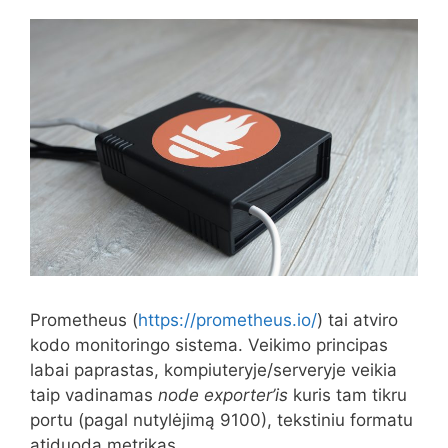
Prometheus (
https://prometheus.io/
) tai atviro
kodo monitoringo sistema. Veikimo principas
labai paprastas, kompiuteryje/serveryje veikia
taip vadinamas
node exporter’is
kuris tam tikru
portu (pagal nutylėjimą 9100), tekstiniu formatu
atiduoda metrikas.