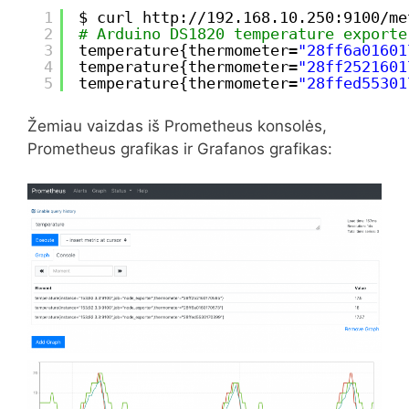
1
$ curl http:
//192
.168.10.250:9100
/me
2
# Arduino DS1820 temperature exporte
3
temperature{thermometer=
"28ff6a01601
4
temperature{thermometer=
"28ff2521601
5
temperature{thermometer=
"28ffed55301
Žemiau vaizdas iš Prometheus konsolės,
Prometheus grafikas ir Grafanos grafikas: